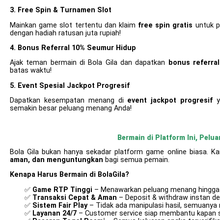
3. Free Spin & Turnamen Slot
Mainkan game slot tertentu dan klaim
free spin gratis
untuk pe
dengan hadiah ratusan juta rupiah!
4. Bonus Referral 10% Seumur Hidup
Ajak teman bermain di Bola Gila dan dapatkan
bonus referra
batas waktu!
5. Event Spesial Jackpot Progresif
Dapatkan kesempatan menang di
event jackpot progresif
ya
semakin besar peluang menang Anda!
Bermain di Platform Ini, Pel
Bola Gila bukan hanya sekadar platform game online biasa. 
aman, dan menguntungkan
bagi semua pemain.
Kenapa Harus Bermain di BolaGila?
✅
Game RTP Tinggi
– Menawarkan peluang menang hingga
✅
Transaksi Cepat & Aman
– Deposit & withdraw instan d
✅
Sistem Fair Play
– Tidak ada manipulasi hasil, semuanya 
✅
Layanan 24/7
– Customer service siap membantu kapan s